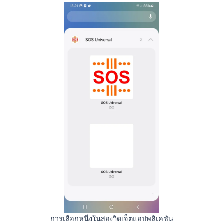
การเลือกหนึ่งในสองวิดเจ็ตแอปพลิเคชัน