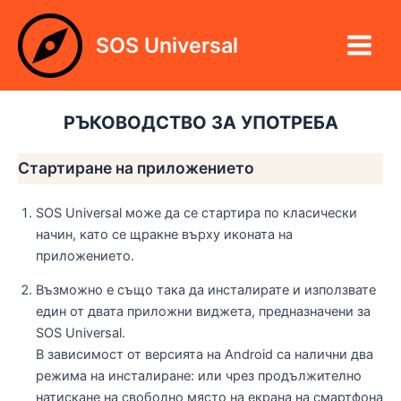
Skip
Main
to
SOS Universal
Menu
content
РЪКОВОДСТВО ЗА УПОТРЕБА
Стартиране на приложението
SOS Universal може да се стартира по класически
начин, като се щракне върху иконата на
приложението.
Възможно е също така да инсталирате и използвате
един от двата приложни виджета, предназначени за
SOS Universal.
В зависимост от версията на Android са налични два
режима на инсталиране: или чрез продължително
натискане на свободно място на екрана на смартфона