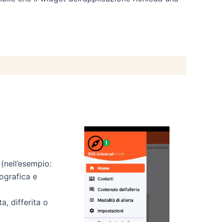
(nell’esempio:
ografica e
a, differita o