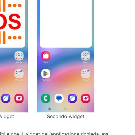
widget
Secondo widget
bile che il widget dell’applicazione richieda una