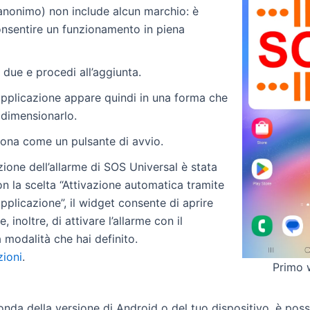
(anonimo) non include alcun marchio: è
onsentire un funzionamento in piena
 due e procedi all’aggiunta.
’applicazione appare quindi in una forma che
 dimensionarlo.
iona come un pulsante di avvio.
azione dell’allarme di SOS Universal è stata
n la scelta “Attivazione automatica tramite
’applicazione”, il widget consente di aprire
e, inoltre, di attivare l’allarme con il
 modalità che hai definito.
ioni
.
Primo 
nda della versione di Android o del tuo dispositivo, è possi