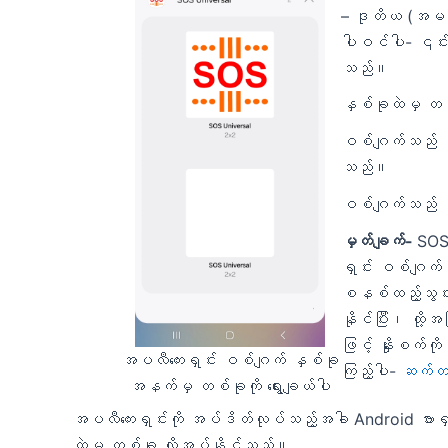
– ဒုတိယ (အမည
ပါဝင်ပါ- ၎င်းကိ
သည်။
နှစ်ခုထဲမှ တစ်ခ
ဝစ်ဂျက်သည် သင့်
သည်။
ဝစ်ဂျက်သည် စ
မှတ်ချက်-
SOS 
ရှင်း ဝစ်ဂျက်မ
စနစ်ထည့်သွင်း
နိုင်ပြီး၊ ထို့
ဖြင့် နှိုးစက်
အပလီကေးရှင်း ဝစ်ဂျက် နှစ်ခု
ကြည့်ပါ-
ဆက်တင
အနက်မှ တစ်ခုကို ရွေးချယ်ပါ
အပလီကေးရှင်းကို အပ်ဒိတ်လုပ်သည့်အခါ Android ဗားရ
ထဲမှ တစ်ခု လိုအပ်နိုင်သည်။