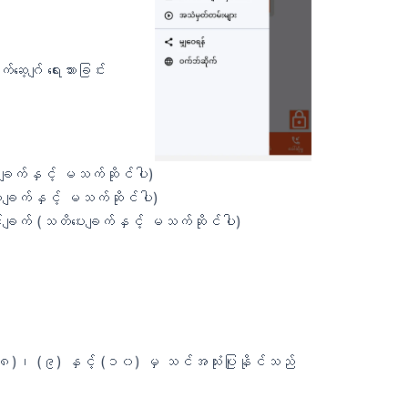
့ဂျ် ရေးသားခြင်း
ချက်နှင့် မသက်ဆိုင်ပါ)
းချက်နှင့် မသက်ဆိုင်ပါ)
င်ချက် (သတိပေးချက်နှင့် မသက်ဆိုင်ပါ)
(၉) နှင့် (၁၀) မှ သင်အသုံးပြုနိုင်သည်