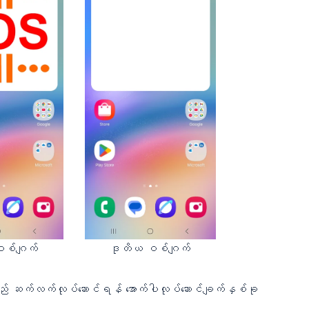
စ်ဂျက်
ဒုတိယ ဝစ်ဂျက်
ည် ဆက်လက်လုပ်ဆောင်ရန် အောက်ပါလုပ်ဆောင်ချက်နှစ်ခု