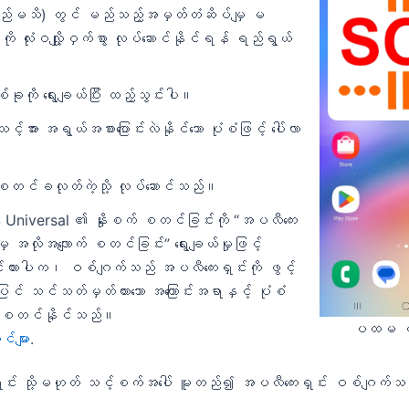
်မသိ) တွင် မည်သည့်အမှတ်တံဆိပ်မျှ မ
ု လုံးဝလျှို့ဝှက်စွာ လုပ်ဆောင်နိုင်ရန် ရည်ရွယ်
ုကို ရွေးချယ်ပြီး ထည့်သွင်းပါ။
အား အရွယ်အစားပြောင်းလဲနိုင်သော ပုံစံဖြင့် ပေါ်လာ
တင်ခလုတ်ကဲ့သို့ လုပ်ဆောင်သည်။
Universal ၏ နှိုးစက် စတင်ခြင်းကို “အပလီကေး
ှ အလိုအလျောက် စတင်ခြင်း” ရွေးချယ်မှုဖြင့်
ထားပါက၊ ဝစ်ဂျက်သည် အပလီကေးရှင်းကို ဖွင့်
အပြင် သင်သတ်မှတ်ထားသော အကြောင်းအရာနှင့် ပုံစံ
ကို စတင်နိုင်သည်။
ပထမ ဝ
်များ
.
ှင်း သို့မဟုတ် သင့်စက်အပေါ် မူတည်၍ အပလီကေးရှင်း ဝစ်ဂျက်သ