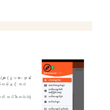
ံများ (ဥပမာ- ဖုန်း
တ်တမ်းနှင့် အသံ
ု့မဟုတ် ထပ်ခါတလဲလဲ)