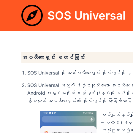
Skip
to
SOS Universal
content
အပလီကေးရှင်း စတင်ခြင်း
SOS Universal ကို အက်ပလီကေးရှင်း အိုင်ကွန်ကို နှ
SOS Universal အတွက် ဒီဇိုင်းထုတ်ထားသော အပလီကေးရ
Android ဗားရှင်းအလိုက် ထည့်သွင်းပုံနှစ်မျိုး ရရှ
သို့မဟုတ် အပလီကေးရှင်း၏ အိုင်ကွန်ကို ကြာကြာဖိထားခြင
ဝစ်ဂျက်နှစ်မျို
– ပထမ (အမှတ်တ
အသုံးပြုထားသည်