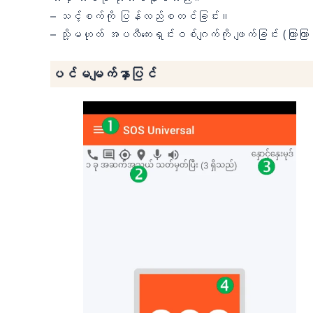
– သင့်စက်ကို ပြန်လည်စတင်ခြင်း။
– သို့မဟုတ် အပလီကေးရှင်းဝစ်ဂျက်ကို ဖျက်ခြင်း (ကြာကြာ
ပင်မမျက်နှာပြင်