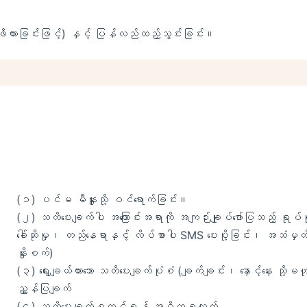
ဖိထားခြင်းဖြင့်) နှင့် ပြန်လည်ထည့်သွင်းခြင်း။
(၁) ပင်မ မီနူးသို့ ဝင်ရောက်ခြင်း။
(၂) သတိပေးချက်ပါ အကြောင်းအရာကို အကျဉ်းချုပ်ဖော်ပြသည့် ရုပ်ပု
ခေါ်ဆိုမှု၊ တည်နေရာနှင့် လိပ်စာပါ SMS ပေးပို့ခြင်း၊ အသံမှ
နှိုးစက်)
(၃) ရွေးချယ်ထားသော သတိပေးချက်ပုံစံ (ချက်ချင်း၊ နှောင့်နှေး သိ
ညွှန်ပြချက်
(၄) သတိပေးချက်စတင်ရန် အဓိကခလုတ်