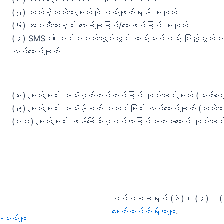
(၅) လက်ရှိသတိပေးချက်ကို ပယ်ဖျက်ရန် ခလုတ်
(၆) အပလီကေးရှင်း လော့ခ်ချခြင်း/သော့ဖွင့်ခြင်း ခလုတ်
(၇) SMS ၏ ပင်မမက်ဆေ့ဂျ်တွင် ထည့်သွင်းမည့် ဖြည့်စွက်မက်ဆေ
လုပ်ဆောင်ချက်
(၈) ချက်ချင်း အသံမှတ်တမ်းတင်ခြင်း လုပ်ဆောင်ချက် (သတိပေး
(၉) ချက်ချင်း အသံနှိုးစက် စတင်ခြင်း လုပ်ဆောင်ချက် (သတိပေ
(၁၀) ချက်ချင်း ဖုန်းခေါ်ဆိုမှုဝင်လာခြင်းအတုအယောင် လုပ်ဆော
ပင်မစခရင် (၆)၊ (၇)၊ (၈)၊ 
နောက်ထပ်ကိရိယာများ
.
ွယ်များ