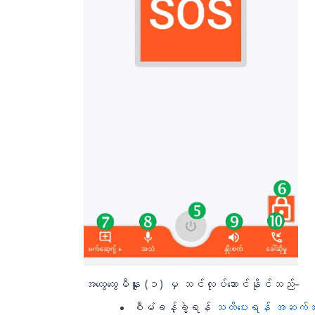
အထွေထွေမီနူး (၁) မှ သင်လုပ်ဆောင်နိုင်သည်-
စီမံခန့်ခွဲရန်
သတိပေးရန် အဆက်အသ