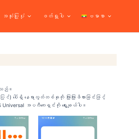
အသုံးပြုပုံ
ဖတ်ရှုပါ
ဗမာစာ
င်သည်။
 ပေါ်ရှိ နေရာလွတ်တစ်ခုကို ကြာကြာဖိထားခြင်းဖြင့်
SOS Universal အပလီကေးရှင်းကို ရွေးချယ်ပါ။