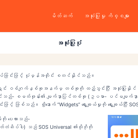
မိတ်ဆက်
အသုံးပြုမှု ကိစ္စများ
အသုံးပြုပုံ
ိပ်ခြင်းဖြင့် ပုံမှန်အတိုင်း စတင်နိုင်သည်။
ှင်း ဝစ်ဂျက်နှစ်ခုအနက်မှ တစ်ခုကို ထည့်သွင်းပြီး အသုံးပြုနို
ိနိုင်သည်- စမတ်ဖုန်း၏ မျက်နှာပြင်တစ်ခု (ဥပမာ- ပင်မမျက်နှာပြင်)
်းဖြင့် ဖြစ်သည်။ ထို့နောက် “Widgets” ရွေးချယ်မှုကို ရွေးချယ်ပြီး 
းကို ပေးထားသည်-
ံဆိပ်ပါ) သည် SOS Universal ၏လိုဂိုကို
။