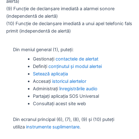
alertă)
(9) Funcție de declanșare imediată a alarmei sonore
(independentă de alertă)
(10) Funcție de declanșare imediată a unui apel telefonic fals
primit (independentă de alertă)
Din meniul general (1), puteți:
Gestionați
contactele de alertat
Definiți
conținutul și modul alertei
Setează aplicația
Accesați
istoricul alertelor
Administrați
înregistrările audio
Partajați aplicația SOS Universal
Consultați acest site web
Din ecranul principal (6), (7), (8), (9) și (10) puteți
utiliza
instrumente suplimentare
.