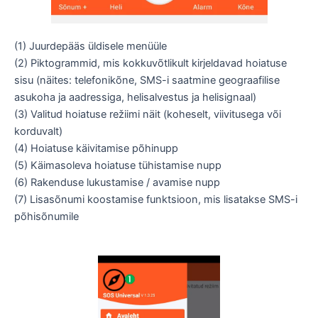
(1) Juurdepääs üldisele menüüle
(2) Piktogrammid, mis kokkuvõtlikult kirjeldavad hoiatuse
sisu (näites: telefonikõne, SMS-i saatmine geograafilise
asukoha ja aadressiga, helisalvestus ja helisignaal)
(3) Valitud hoiatuse režiimi näit (koheselt, viivitusega või
korduvalt)
(4) Hoiatuse käivitamise põhinupp
(5) Käimasoleva hoiatuse tühistamise nupp
(6) Rakenduse lukustamise / avamise nupp
(7) Lisasõnumi koostamise funktsioon, mis lisatakse SMS-i
põhisõnumile