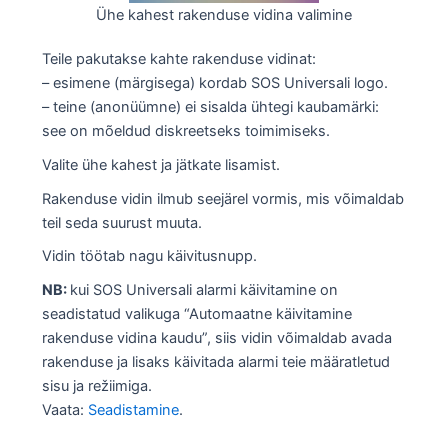
Ühe kahest rakenduse vidina valimine
Teile pakutakse kahte rakenduse vidinat:
– esimene (märgisega) kordab SOS Universali logo.
– teine (anonüümne) ei sisalda ühtegi kaubamärki:
see on mõeldud diskreetseks toimimiseks.
Valite ühe kahest ja jätkate lisamist.
Rakenduse vidin ilmub seejärel vormis, mis võimaldab
teil seda suurust muuta.
Vidin töötab nagu käivitusnupp.
NB:
kui SOS Universali alarmi käivitamine on
seadistatud valikuga “Automaatne käivitamine
rakenduse vidina kaudu”, siis vidin võimaldab avada
rakenduse ja lisaks käivitada alarmi teie määratletud
sisu ja režiimiga.
Vaata:
Seadistamine
.