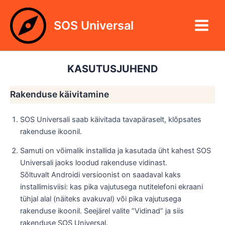
Skip
Main
to
SOS Universal
Menu
content
KASUTUSJUHEND
Rakenduse käivitamine
SOS Universali saab käivitada tavapäraselt, klõpsates
rakenduse ikoonil.
Samuti on võimalik installida ja kasutada üht kahest SOS
Universali jaoks loodud rakenduse vidinast.
Sõltuvalt Androidi versioonist on saadaval kaks
installimisviisi: kas pika vajutusega nutitelefoni ekraani
tühjal alal (näiteks avakuval) või pika vajutusega
rakenduse ikoonil. Seejärel valite “Vidinad” ja siis
rakenduse SOS Universal.