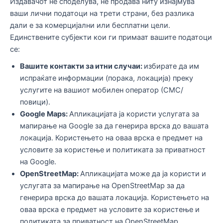
Издавачот не споделува, не продава ниту изнајмува
ваши лични податоци на трети страни, без разлика
дали е за комерцијални или бесплатни цели.
Единствените субјекти кои ги примаат вашите податоци
се:
Вашите контакти за итни случаи:
избирате да им
испраќате информации (порака, локација) преку
услугите на вашиот мобилен оператор (СМС/
повици).
Google Maps:
Апликацијата ја користи услугата за
мапирање на Google за да генерира врска до вашата
локација. Користењето на оваа врска е предмет на
условите за користење и политиката за приватност
на Google.
OpenStreetMap:
Апликацијата може да ја користи и
услугата за мапирање на OpenStreetMap за да
генерира врска до вашата локација. Користењето на
оваа врска е предмет на условите за користење и
политиката за приватност на OpenStreetMap.