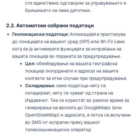
сте единствено одговорни за управувањето и
бришењето на овие датотеки.
2.2. Автоматски собрани податоци
Геолокациски податоци:
Апликацијата пристапува
до локацијата на вашиот уред (GPS или Wi-Fi) само
кога ќе ја активирате функцијата за испраќање на
вашата локација во пораката за предупредување.
Цел:
обезбедување на вашата географска
локација (координати и адреса) на вашите
контакти за итни случаи при предупредување.
Складирање:
овие податоци ниту се
складираат, ниту се чуваат од страна на
Издавачот. Тие се користат во реално време за
генерирање на врската до GoogleMaps (или
OpenStreetMap) и адресата, а потоа се вклучени
во SMS-от испратен преку вашиот
телекомуникациски оператор