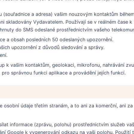
u (souřadnice a adresa) vašim nouzovým kontaktům během
ani skladovány Vydavatelem. Používají se v reálném čase
ahrnuty do SMS odeslané prostřednictvím vašeho telekomu
mce a obsah posledních 50 odeslaných upozornění.
ašich upozornění z důvodů sledování a správy.
ení.
up k vašim kontaktům, geolokaci, mikrofonu, nahrávání zvu
pro správnou funkci aplikace a provádění jejích funkcí.
 osobní údaje třetím stranám, a to ani za komerční, ani za 
sílat informace (zprávu, polohu) prostřednictvím služeb v
ní Google k vygenerování odkazu na vaši polohu. Použití