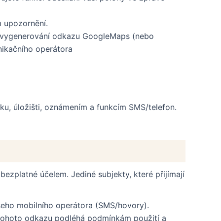
 upozornění.
 k vygenerování odkazu GoogleMaps (nebo
nikačního operátora
ku, úložišti, oznámením a funkcím SMS/telefon.
bezplatné účelem. Jediné subjekty, které přijímají
ašeho mobilního operátora (SMS/hovory).
 tohoto odkazu podléhá podmínkám použití a