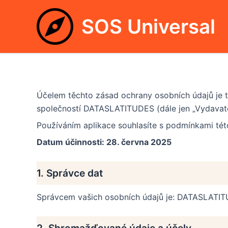
Přeskočit
na
SOS Universal
obsah
Účelem těchto zásad ochrany osobních údajů je tr
společností DATASLATITUDES (dále jen „Vydavatel
Používáním aplikace souhlasíte s podmínkami této
Datum účinnosti: 28. června 2025
1. Správce dat
Správcem vašich osobních údajů je: DATASLATI
2. Shromažďované údaje a účely