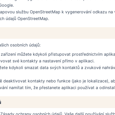
Google.
apovou službu OpenStreetMap k vygenerování odkazu na v
ch údajů OpenStreetMap.
vašich osobních údajů:
ařízení můžete kdykoli přistupovat prostřednictvím aplik
ovat své kontakty a nastavení přímo v aplikaci.
ete kdykoli smazat data svých kontaktů a zvukové nahrá
deaktivovat kontakty nebo funkce (jako je lokalizace), ab
ání namítat tím, že přestanete aplikaci používat a odinstalu
ů
 Zásady ochrany osobních údajů. Vaše další používání služ