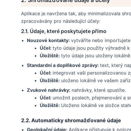
Aplikace je navržena tak, aby minimalizovala shr
zpracovávány pro následující účely:
2.1. Údaje, které poskytujete přímo
Nouzové kontakty:
vytváříte nebo importujete
Účel:
tyto údaje jsou použity výhradně 
Úložiště:
tyto údaje jsou uloženy lokálně
Standardní a doplňkové zprávy:
text, který n
Účel:
integrovat vaši personalizovanou 
Úložiště:
uloženo lokálně ve vašem zaříz
Zvukové nahrávky:
nahrávky, které spustíte.
Účel:
umožnit poslech, přejmenování a sm
Úložiště:
Uloženo lokálně ve složce sta
2.2. Automaticky shromažďované údaje
Geolokační údaje:
Aplikace přistupuje k poloz