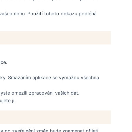
aši polohu. Použití tohoto odkazu podléhá
ace.
vky. Smazáním aplikace se vymažou všechna
yste omezili zpracování vašich dat.
jete ji.
by po zveřejnění změn bude znamenat přijetí