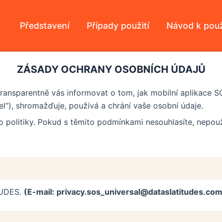
Představení
Případy použití
Návod k použ
ZÁSADY OCHRANY OSOBNÍCH ÚDAJŮ
ansparentně vás informovat o tom, jak mobilní aplikace SOS
“), shromažďuje, používá a chrání vaše osobní údaje.
 politiky. Pokud s těmito podmínkami nesouhlasíte, nepouží
TUDES.
(E-mail: privacy.sos_universal@dataslatitudes.com