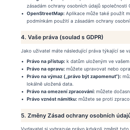
zásadám ochrany osobních údajů společnosti 
OpenStreetMap:
Aplikace může také použít m
podmínkám použití a zásadám ochrany osobní
4. Vaše práva (soulad s GDPR)
Jako uživatel máte následující práva týkající se 
Právo na přístup:
k datům uloženým ve vašem z
Právo na opravu:
můžete upravovat nebo oprav
Právo na výmaz („právo být zapomenut“):
můž
lokálně uložená data.
Právo na omezení zpracování:
můžete dočasně 
Právo vznést námitku:
můžete se proti zpracov
5. Změny Zásad ochrany osobních údaj
Vydavatel si vyhrazuje právo kdykoli změnit tyto