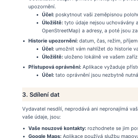
upozornění.
Účel:
poskytnout vaši zeměpisnou poloh
Úložiště:
tyto údaje nejsou uchovávány 
OpenStreetMap) a adresy, a poté jsou z
Historie upozornění:
datum, čas, režim, příje
Účel:
umožnit vám nahlížet do historie v
Úložiště:
uloženo lokálně ve vašem zaříz
Přístupová oprávnění:
Aplikace vyžaduje příst
Účel:
tato oprávnění jsou nezbytně nutná 
3. Sdílení dat
Vydavatel nesdílí, neprodává ani nepronajímá vaše
vaše údaje, jsou:
Vaše nouzové kontakty:
rozhodnete se jim po
Google Maps:
Aplikace používá službu mapová