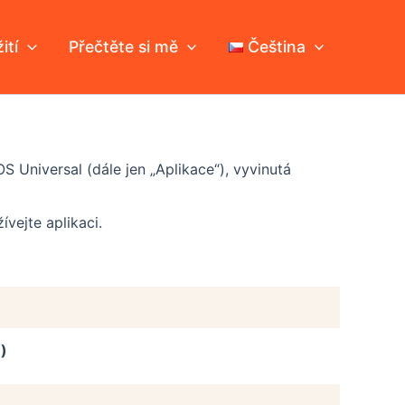
ití
Přečtěte si mě
Čeština
 Universal (dále jen „Aplikace“), vyvinutá
vejte aplikaci.
)