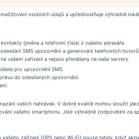
omažďování osobních údajů a upřednostňuje výhradně lokáln
 kontakty (jména a telefonní čísla) z vašeho adresáře.
k odesílání SMS upozornění a generování telefonních hovor
 na vašem zařízení a nejsou přenášeny na naše servery.
apíšete pro upozornění SMS.
zprávu do odesílaných upozornění.
ení.
azání vašich nahrávek. V dobré kvalitě mohou sloužit jako
hování vašeho smartphonu. Jste výhradně zodpovědní za sp
e vašeho zařízení (GPS nebo Wi-Fi) pouze tehdy, když aktiv