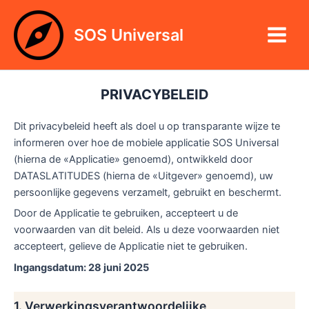
Ga
Main
naar
SOS Universal
Menu
de
inhoud
PRIVACYBELEID
Dit privacybeleid heeft als doel u op transparante wijze te
informeren over hoe de mobiele applicatie SOS Universal
(hierna de «Applicatie» genoemd), ontwikkeld door
DATASLATITUDES (hierna de «Uitgever» genoemd), uw
persoonlijke gegevens verzamelt, gebruikt en beschermt.
Door de Applicatie te gebruiken, accepteert u de
voorwaarden van dit beleid. Als u deze voorwaarden niet
accepteert, gelieve de Applicatie niet te gebruiken.
Ingangsdatum: 28 juni 2025
1. Verwerkingsverantwoordelijke