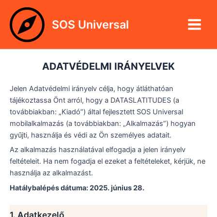
Skip
Main
to
SOS Universal
Menu
content
ADATVÉDELMI IRÁNYELVEK
Jelen Adatvédelmi irányelv célja, hogy átláthatóan
tájékoztassa Önt arról, hogy a DATASLATITUDES (a
továbbiakban: „Kiadó”) által fejlesztett SOS Universal
mobilalkalmazás (a továbbiakban: „Alkalmazás”) hogyan
gyűjti, használja és védi az Ön személyes adatait.
Az alkalmazás használatával elfogadja a jelen irányelv
feltételeit. Ha nem fogadja el ezeket a feltételeket, kérjük, ne
használja az alkalmazást.
Hatálybalépés dátuma: 2025. június 28.
1. Adatkezelő