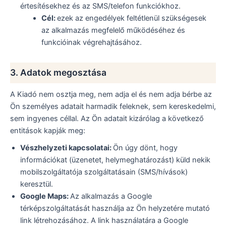
értesítésekhez és az SMS/telefon funkciókhoz.
Cél:
ezek az engedélyek feltétlenül szükségesek
az alkalmazás megfelelő működéséhez és
funkcióinak végrehajtásához.
3. Adatok megosztása
A Kiadó nem osztja meg, nem adja el és nem adja bérbe az
Ön személyes adatait harmadik feleknek, sem kereskedelmi,
sem ingyenes céllal. Az Ön adatait kizárólag a következő
entitások kapják meg:
Vészhelyzeti kapcsolatai:
Ön úgy dönt, hogy
információkat (üzenetet, helymeghatározást) küld nekik
mobilszolgáltatója szolgáltatásain (SMS/hívások)
keresztül.
Google Maps:
Az alkalmazás a Google
térképszolgáltatását használja az Ön helyzetére mutató
link létrehozásához. A link használatára a Google