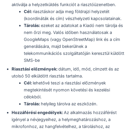
aktiválja a helyzetküldés funkciót a riasztóüzenetben.
Cél:
riasztáskor adja meg földrajzi helyzetét
(koordináták és cím) vészhelyzeti kapcsolatainak.
Tárolás:
ezeket az adatokat a Kiadó nem tárolja és
nem őrzi meg. Valós időben használatosak a
GoogleMaps (vagy OpenStreetMap) link és a cím
generálására, majd bekerülnek a
telekommunikációs szolgáltatóján keresztül küldött
SMS-be
Riasztási előzmények:
dátum, idő, mód, címzett és az
utolsó 50 elküldött riasztás tartalma.
Cél:
lehetővé teszi a riasztási előzmények
megtekintését nyomon követési és kezelési
célokból.
Tárolás:
helyileg tárolva az eszközén.
Hozzáférési engedélyek:
Az alkalmazás hozzáférést
igényel a névjegyeihez, a helymeghatározáshoz, a
mikrofonhoz, az hangfelvételhez, a tároláshoz, az