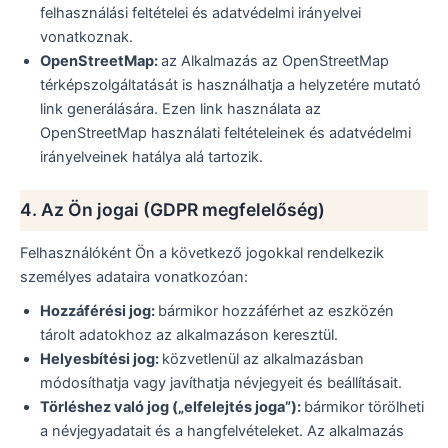
felhasználási feltételei és adatvédelmi irányelvei
vonatkoznak.
OpenStreetMap:
az Alkalmazás az OpenStreetMap
térképszolgáltatását is használhatja a helyzetére mutató
link generálására. Ezen link használata az
OpenStreetMap használati feltételeinek és adatvédelmi
irányelveinek hatálya alá tartozik.
4. Az Ön jogai (GDPR megfelelőség)
Felhasználóként Ön a következő jogokkal rendelkezik
személyes adataira vonatkozóan:
Hozzáférési jog:
bármikor hozzáférhet az eszközén
tárolt adatokhoz az alkalmazáson keresztül.
Helyesbítési jog:
közvetlenül az alkalmazásban
módosíthatja vagy javíthatja névjegyeit és beállításait.
Törléshez való jog („elfelejtés joga”):
bármikor törölheti
a névjegyadatait és a hangfelvételeket. Az alkalmazás