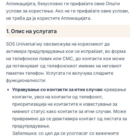
Апликацијата, безусловно ги прифаќате овие Општи
услови за користење. Ако не ги прифаќате овие услови,
не треба да ја користите Апликацијата.
1. Опис на услугата
SOS Universal му овозможува на корисникот да
активира предупредувања кои се испраќаат, во форма
на телефонски повик или СМС, до контакти кои може
да потекнуваат од телефонскиот именик на неговиот
паметен телефон. Услугата ги вклучува следните
функционалности:
Управување со контакти за итни случаи:
креирање
контакти, увоз на контакти од телефонот,
приоритизација на контактите и известување за
нивниот статус како контакти за итни случаи. Може
привремено да се деактивира контакт од листата за
предупредување.
Забелешка: со цел да се усогласат со важечките