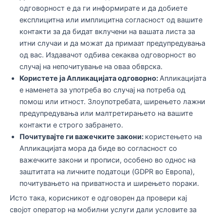
одговорност е да ги информирате и да добиете
експлицитна или имплицитна согласност од вашите
контакти за да бидат вклучени на вашата листа за
итни случаи и да можат да примаат предупредувања
од вас. Издавачот одбива секаква одговорност во
случај на непочитување на оваа обврска.
Користете ја Апликацијата одговорно:
Апликацијата
е наменета за употреба во случај на потреба од
помош или итност. Злоупотребата, ширењето лажни
предупредувања или малтретирањето на вашите
контакти е строго забрането.
Почитувајте ги важечките закони:
користењето на
Апликацијата мора да биде во согласност со
важечките закони и прописи, особено во однос на
заштитата на личните податоци (GDPR во Европа),
почитувањето на приватноста и ширењето пораки.
Исто така, корисникот е одговорен да провери кај
својот оператор на мобилни услуги дали условите за