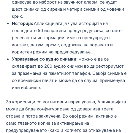
однесува до изборот на звучниот аларм, се нудат
шест снимки од сирена и четири снимки од човечки
крик.
Историја:
Апликацијата ја чува историјата на
последните 50 испратени предупредувања, со сите
релевантни информации: име на предупреден
контакт, датум, време, содржина на пораката и
користен режим на предупредување.
Управување со аудио снимки:
можно е да се
складираат до 200 аудио снимки во директориумот
за преземања на паметниот телефон. Секоја снимка е
со временски печат и може да се слуша, преименува
или избрише.
За корисници со когнитивни нарушувања, Апликацијата
може да биде конфигурирана од доверлива трета
страна и потоа заклучена. Во овој режим, активно е
само главното копче за активирање на
предупредувањето (како и копчето за откажување на