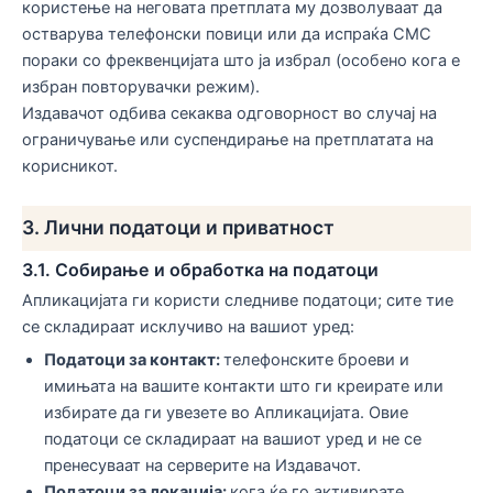
користење на неговата претплата му дозволуваат да
остварува телефонски повици или да испраќа СМС
пораки со фреквенцијата што ја избрал (особено кога е
избран повторувачки режим).
Издавачот одбива секаква одговорност во случај на
ограничување или суспендирање на претплатата на
корисникот.
3. Лични податоци и приватност
3.1. Собирање и обработка на податоци
Апликацијата ги користи следниве податоци; сите тие
се складираат исклучиво на вашиот уред:
Податоци за контакт:
телефонските броеви и
имињата на вашите контакти што ги креирате или
избирате да ги увезете во Апликацијата. Овие
податоци се складираат на вашиот уред и не се
пренесуваат на серверите на Издавачот.
Податоци за локација:
кога ќе го активирате