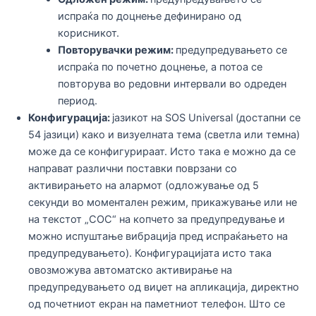
испраќа по доцнење дефинирано од
корисникот.
Повторувачки режим:
предупредувањето се
испраќа по почетно доцнење, а потоа се
повторува во редовни интервали во одреден
период.
Конфигурација:
јазикот на SOS Universal (достапни се
54 јазици) како и визуелната тема (светла или темна)
може да се конфигурираат. Исто така е можно да се
направат различни поставки поврзани со
активирањето на алармот (одложување од 5
секунди во моментален режим, прикажување или не
на текстот „СОС“ на копчето за предупредување и
можно испуштање вибрација пред испраќањето на
предупредувањето). Конфигурацијата исто така
овозможува автоматско активирање на
предупредувањето од виџет на апликација, директно
од почетниот екран на паметниот телефон. Што се