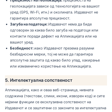
Прецизност на геолокација:
прецизноста на
геолокацијата зависи од технологијата на вашиот
уред (GPS, Wi-Fi, итн.) и околината. Издавачот не
гарантира апсолутна прецизност.
Загуба на податоци:
Издавачот нема да биде
одговорен за каква било загуба на податоци или
контакти поради дефект на Апликацијата или на
вашиот уред.
Безбедност:
иако Издавачот презема разумни
безбедносни мерки, тој не може да гарантира
апсолутна заштита од какво било упад, хакирање
или измамничко користење на Апликацијата.
5. Интелектуална сопственост
Апликацијата, како и оваа веб-страница, нивната
содржина (текстови, слики, икони, изворен код) и сите
нејзини функции се ексклузивна сопственост на
Издавачот и се заштитени со законите за интелектуална