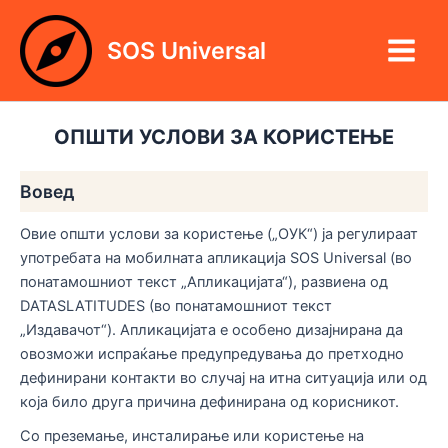
Skip
Main
to
SOS Universal
Menu
content
ОПШТИ УСЛОВИ ЗА КОРИСТЕЊЕ
Вовед
Овие општи услови за користење („ОУК“) ја регулираат
употребата на мобилната апликација SOS Universal (во
понатамошниот текст „Апликацијата“), развиена од
DATASLATITUDES (во понатамошниот текст
„Издавачот“). Апликацијата е особено дизајнирана да
овозможи испраќање предупредувања до претходно
дефинирани контакти во случај на итна ситуација или од
која било друга причина дефинирана од корисникот.
Со преземање, инсталирање или користење на