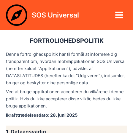
Gå
Main
til
SOS Universal
Menu
indholdet
FORTROLIGHEDSPOLITIK
Denne fortrolighedspolitik har til formål at informere dig
transparent om, hvordan mobilapplikationen SOS Universal
(herefter kaldet “Applikationen”), udviklet af
DATASLATITUDES (herefter kaldet “Udgiveren”), indsamler,
bruger og beskytter dine personlige data.
Ved at bruge applikationen accepterer du vilkårene i denne
politik. Hvis du ikke accepterer disse vilkår, bedes du ikke
bruge applikationen.
Ikrafttrædelsesdato: 28. juni 2025
1. Dataansvarlig