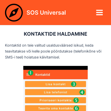
Skip
Main
to
SOS Universal
Menu
content
KONTAKTIDE HALDAMINE
Kontaktid on teie valitud usaldusväärsed isikud, keda
teavitatakse või kelle poole pöördutakse (telefonikõne või
SMS-i teel) hoiatuse käivitamisel.