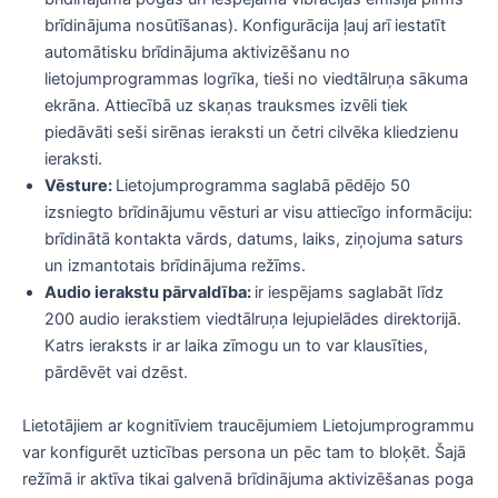
brīdinājuma nosūtīšanas). Konfigurācija ļauj arī iestatīt
automātisku brīdinājuma aktivizēšanu no
lietojumprogrammas logrīka, tieši no viedtālruņa sākuma
ekrāna. Attiecībā uz skaņas trauksmes izvēli tiek
piedāvāti seši sirēnas ieraksti un četri cilvēka kliedzienu
ieraksti.
Vēsture:
Lietojumprogramma saglabā pēdējo 50
izsniegto brīdinājumu vēsturi ar visu attiecīgo informāciju:
brīdinātā kontakta vārds, datums, laiks, ziņojuma saturs
un izmantotais brīdinājuma režīms.
Audio ierakstu pārvaldība:
ir iespējams saglabāt līdz
200 audio ierakstiem viedtālruņa lejupielādes direktorijā.
Katrs ieraksts ir ar laika zīmogu un to var klausīties,
pārdēvēt vai dzēst.
Lietotājiem ar kognitīviem traucējumiem Lietojumprogrammu
var konfigurēt uzticības persona un pēc tam to bloķēt. Šajā
režīmā ir aktīva tikai galvenā brīdinājuma aktivizēšanas poga