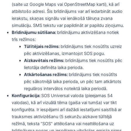
(saite uz Google Maps vai OpenStreetMap karti), kā arī
atbilstošo adresi. Šis brīdinājums var arī iedarbināt audio
ierakstu, skaņas signālu vai ienākošā tālruņa zvana
simulāciju. SMS tekstu var papildināt ar papildu ziņojumu.
Brīdinājumu sūtīšana:
brīdinājumu aktivizēšana notiek
trīs režīmos:
Tūlītējais režīms:
brīdinājums tiek nosūtīts uzreiz
pēc aktivizēšanas, izmantojot SOS pogu.
Aizkavētais režīms:
brīdinājums tiek nosūtīts pēc
lietotāja definēta laika perioda.
Atkārtošanas režīms:
brīdinājums tiek nosūtīts
pēc sākotnējā laika perioda, un pēc tam atkārtots
regulāros intervālos noteiktā laika periodā.
Konfigurācija:
SOS Universal valoda (pieejamas 54
valodas), kā arī vizuālā tēma (gaiša vai tumša) var tikt
konfigurēta. Ir iespējami arī dažādi iestatījumi saistībā ar
trauksmes aktivizēšanu (5 sekunžu aizkave tūlītējā
režīmā, teksta “SOS” attēlošana vai neattēlošana uz
brīdinājuma pogas un iespējama vibrācijas emisija pirms