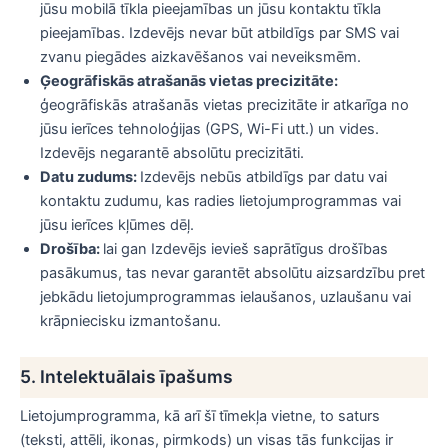
jūsu mobilā tīkla pieejamības un jūsu kontaktu tīkla
pieejamības. Izdevējs nevar būt atbildīgs par SMS vai
zvanu piegādes aizkavēšanos vai neveiksmēm.
Ģeogrāfiskās atrašanās vietas precizitāte:
ģeogrāfiskās atrašanās vietas precizitāte ir atkarīga no
jūsu ierīces tehnoloģijas (GPS, Wi-Fi utt.) un vides.
Izdevējs negarantē absolūtu precizitāti.
Datu zudums:
Izdevējs nebūs atbildīgs par datu vai
kontaktu zudumu, kas radies lietojumprogrammas vai
jūsu ierīces kļūmes dēļ.
Drošība:
lai gan Izdevējs ievieš saprātīgus drošības
pasākumus, tas nevar garantēt absolūtu aizsardzību pret
jebkādu lietojumprogrammas ielaušanos, uzlaušanu vai
krāpniecisku izmantošanu.
5. Intelektuālais īpašums
Lietojumprogramma, kā arī šī tīmekļa vietne, to saturs
(teksti, attēli, ikonas, pirmkods) un visas tās funkcijas ir