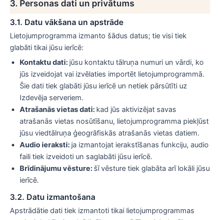
3. Personas dati un privātums
3.1. Datu vākšana un apstrāde
Lietojumprogramma izmanto šādus datus; tie visi tiek
glabāti tikai jūsu ierīcē:
Kontaktu dati:
jūsu kontaktu tālruņa numuri un vārdi, ko
jūs izveidojat vai izvēlaties importēt lietojumprogrammā.
Šie dati tiek glabāti jūsu ierīcē un netiek pārsūtīti uz
Izdevēja serveriem.
Atrašanās vietas dati:
kad jūs aktivizējat savas
atrašanās vietas nosūtīšanu, lietojumprogramma piekļūst
jūsu viedtālruņa ģeogrāfiskās atrašanās vietas datiem.
Audio ieraksti:
ja izmantojat ierakstīšanas funkciju, audio
faili tiek izveidoti un saglabāti jūsu ierīcē.
Brīdinājumu vēsture:
šī vēsture tiek glabāta arī lokāli jūsu
ierīcē.
3.2. Datu izmantošana
Apstrādātie dati tiek izmantoti tikai lietojumprogrammas