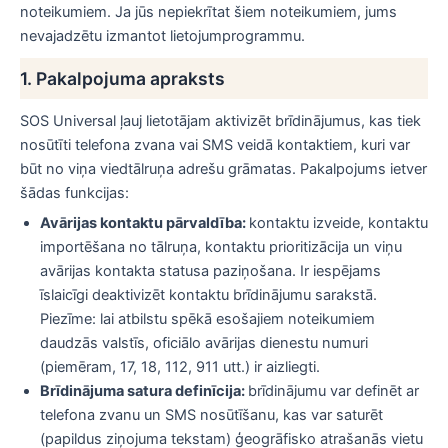
noteikumiem. Ja jūs nepiekrītat šiem noteikumiem, jums
nevajadzētu izmantot lietojumprogrammu.
1. Pakalpojuma apraksts
SOS Universal ļauj lietotājam aktivizēt brīdinājumus, kas tiek
nosūtīti telefona zvana vai SMS veidā kontaktiem, kuri var
būt no viņa viedtālruņa adrešu grāmatas. Pakalpojums ietver
šādas funkcijas:
Avārijas kontaktu pārvaldība:
kontaktu izveide, kontaktu
importēšana no tālruņa, kontaktu prioritizācija un viņu
avārijas kontakta statusa paziņošana. Ir iespējams
īslaicīgi deaktivizēt kontaktu brīdinājumu sarakstā.
Piezīme: lai atbilstu spēkā esošajiem noteikumiem
daudzās valstīs, oficiālo avārijas dienestu numuri
(piemēram, 17, 18, 112, 911 utt.) ir aizliegti.
Brīdinājuma satura definīcija:
brīdinājumu var definēt ar
telefona zvanu un SMS nosūtīšanu, kas var saturēt
(papildus ziņojuma tekstam) ģeogrāfisko atrašanās vietu