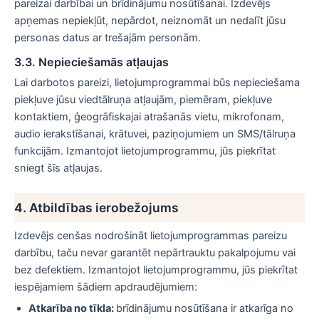
pareizai darbībai un brīdinājumu nosūtīšanai. Izdevējs
apņemas nepiekļūt, nepārdot, neiznomāt un nedalīt jūsu
personas datus ar trešajām personām.
3.3. Nepieciešamās atļaujas
Lai darbotos pareizi, lietojumprogrammai būs nepieciešama
piekļuve jūsu viedtālruņa atļaujām, piemēram, piekļuve
kontaktiem, ģeogrāfiskajai atrašanās vietu, mikrofonam,
audio ierakstīšanai, krātuvei, paziņojumiem un SMS/tālruņa
funkcijām. Izmantojot lietojumprogrammu, jūs piekrītat
sniegt šīs atļaujas.
4. Atbildības ierobežojums
Izdevējs cenšas nodrošināt lietojumprogrammas pareizu
darbību, taču nevar garantēt nepārtrauktu pakalpojumu vai
bez defektiem. Izmantojot lietojumprogrammu, jūs piekrītat
iespējamiem šādiem apdraudējumiem:
Atkarība no tīkla:
brīdinājumu nosūtīšana ir atkarīga no