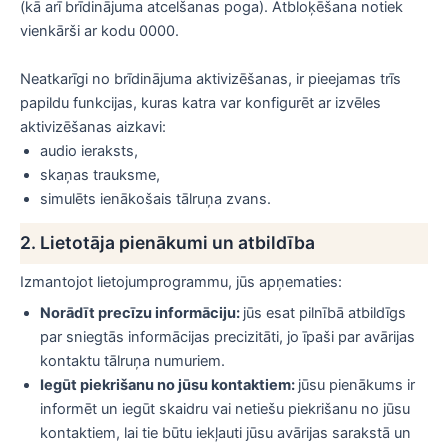
(kā arī brīdinājuma atcelšanas poga). Atbloķēšana notiek
vienkārši ar kodu 0000.
Neatkarīgi no brīdinājuma aktivizēšanas, ir pieejamas trīs
papildu funkcijas, kuras katra var konfigurēt ar izvēles
aktivizēšanas aizkavi:
audio ieraksts,
skaņas trauksme,
simulēts ienākošais tālruņa zvans.
2. Lietotāja pienākumi un atbildība
Izmantojot lietojumprogrammu, jūs apņematies:
Norādīt precīzu informāciju:
jūs esat pilnībā atbildīgs
par sniegtās informācijas precizitāti, jo īpaši par avārijas
kontaktu tālruņa numuriem.
Iegūt piekrišanu no jūsu kontaktiem:
jūsu pienākums ir
informēt un iegūt skaidru vai netiešu piekrišanu no jūsu
kontaktiem, lai tie būtu iekļauti jūsu avārijas sarakstā un