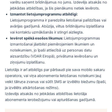
varētu saņemt brīdinājumus no jums. Izdevējs atsakās no
jebkādas atbildības, ja šis pienākums netiek ievērots.
Izmantot lietojumprogrammu atbildīgi:
Lietojumprogramma ir paredzēta lietošanai palīdzības vai
avārijas gadījumā. Abūzija, viltus brīdinājumu izplatīšana
vai kontaktu uzmākšanās ir stingri aizliegta.
Ievērot spēkā esošos likumus:
Lietojumprogrammas
izmantošanai jāatbilst piemērojamiem likumiem un
noteikumiem, jo īpaši attiecībā uz personas datu
aizsardzību (VDAR Eiropā), privātuma ievērošanu un
ziņojumu izplatīšanu.
Lietotājs ir arī atbildīgs par pārbaudi pie sava mobilo sakaru
operatora, vai viņa abonementa lietošanas noteikumi ļauj
veikt tālruņa zvanus vai sūtīt SMS ar izvēlēto biežumu (īpaši,
ja izvēlēts atkārtošanas režīms).
Izdevējs atsakās no jebkādas atbildības lietotāja
abonementa ierobežojumu vai apturēšanas gadījumā.