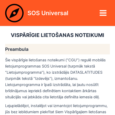
Skip
Main
to
SOS Universal
Menu
content
VISPĀRĪGIE LIETOŠANAS NOTEIKUMI
Preambula
Šie vispārīgie lietošanas noteikumi (“CGU”) regulē mobilās
lietojumprogrammas SOS Universal (turpmāk tekstā
“Lietojumprogramma”), ko izstrādājis DATASLATITUDES
(turpmāk tekstā “Izdevējs”), izmantošanu.
Lietojumprogramma ir īpaši izstrādāta, lai ļautu nosūtīt
brīdinājumus iepriekš definētiem kontaktiem ārkārtas
situācijās vai jebkāda cita lietotāja definēta iemesla dēļ.
Lejupielādējot, instalējot vai izmantojot lietojumprogrammu,
jūs bez iebildumiem piekrītat šiem Vispārīgajiem lietošanas