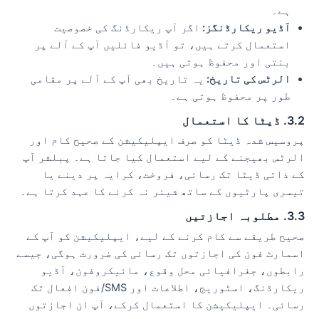
ہے۔
آڈیو ریکارڈنگز:
اگر آپ ریکارڈنگ کی خصوصیت
استعمال کرتے ہیں، تو آڈیو فائلیں آپ کے آلے پر
بنتی اور محفوظ ہوتی ہیں۔
الرٹس کی تاریخ:
یہ تاریخ بھی آپ کے آلے پر مقامی
طور پر محفوظ ہوتی ہے۔
3.2. ڈیٹا کا استعمال
پروسیس شدہ ڈیٹا کو صرف ایپلیکیشن کے صحیح کام اور
الرٹس بھیجنے کے لیے استعمال کیا جاتا ہے۔ پبلشر آپ
کے ذاتی ڈیٹا تک رسائی، فروخت، کرایہ پر دینے یا
تیسری پارٹیوں کے ساتھ شیئر نہ کرنے کا عہد کرتا ہے۔
3.3. مطلوبہ اجازتیں
صحیح طریقے سے کام کرنے کے لیے، ایپلیکیشن کو آپ کے
اسمارٹ فون کی اجازتوں تک رسائی کی ضرورت ہوگی، جیسے
رابطوں، جغرافیائی محل وقوع، مائیکروفون، آڈیو
ریکارڈنگ، اسٹوریج، اطلاعات اور SMS/فون افعال تک
رسائی۔ ایپلیکیشن کا استعمال کرکے، آپ ان اجازتوں