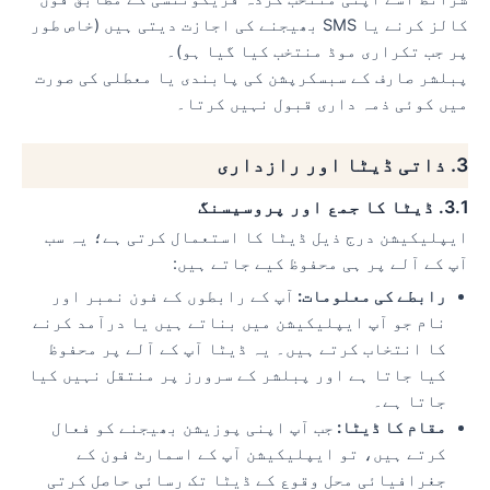
کالز کرنے یا SMS بھیجنے کی اجازت دیتی ہیں (خاص طور
پر جب تکراری موڈ منتخب کیا گیا ہو)۔
پبلشر صارف کے سبسکرپشن کی پابندی یا معطلی کی صورت
میں کوئی ذمہ داری قبول نہیں کرتا۔
3. ذاتی ڈیٹا اور رازداری
3.1. ڈیٹا کا جمع اور پروسیسنگ
ایپلیکیشن درج ذیل ڈیٹا کا استعمال کرتی ہے؛ یہ سب
آپ کے آلے پر ہی محفوظ کیے جاتے ہیں:
رابطے کی معلومات:
آپ کے رابطوں کے فون نمبر اور
نام جو آپ ایپلیکیشن میں بناتے ہیں یا درآمد کرنے
کا انتخاب کرتے ہیں۔ یہ ڈیٹا آپ کے آلے پر محفوظ
کیا جاتا ہے اور پبلشر کے سرورز پر منتقل نہیں کیا
جاتا ہے۔
مقام کا ڈیٹا:
جب آپ اپنی پوزیشن بھیجنے کو فعال
کرتے ہیں، تو ایپلیکیشن آپ کے اسمارٹ فون کے
جغرافیائی محل وقوع کے ڈیٹا تک رسائی حاصل کرتی