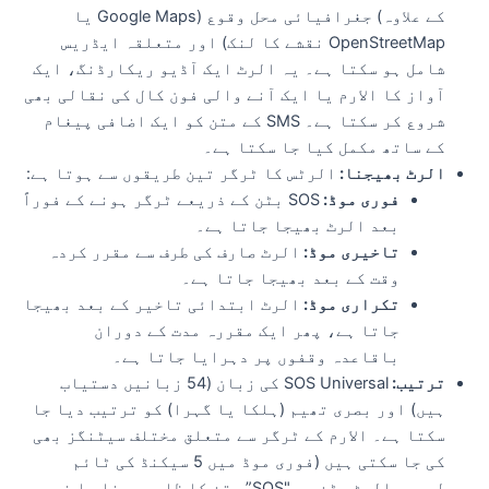
کے علاوہ) جغرافیائی محل وقوع (Google Maps یا
OpenStreetMap نقشے کا لنک) اور متعلقہ ایڈریس
شامل ہو سکتا ہے۔ یہ الرٹ ایک آڈیو ریکارڈنگ، ایک
آواز کا الارم یا ایک آنے والی فون کال کی نقالی بھی
شروع کر سکتا ہے۔ SMS کے متن کو ایک اضافی پیغام
کے ساتھ مکمل کیا جا سکتا ہے۔
الرٹ بھیجنا:
الرٹس کا ٹرگر تین طریقوں سے ہوتا ہے:
فوری موڈ:
SOS بٹن کے ذریعے ٹرگر ہونے کے فوراً
بعد الرٹ بھیجا جاتا ہے۔
تاخیری موڈ:
الرٹ صارف کی طرف سے مقرر کردہ
وقت کے بعد بھیجا جاتا ہے۔
تکراری موڈ:
الرٹ ابتدائی تاخیر کے بعد بھیجا
جاتا ہے، پھر ایک مقررہ مدت کے دوران
باقاعدہ وقفوں پر دہرایا جاتا ہے۔
ترتیب:
SOS Universal کی زبان (54 زبانیں دستیاب
ہیں) اور بصری تھیم (ہلکا یا گہرا) کو ترتیب دیا جا
سکتا ہے۔ الارم کے ٹرگر سے متعلق مختلف سیٹنگز بھی
کی جا سکتی ہیں (فوری موڈ میں 5 سیکنڈ کی ٹائم
لیپس، الرٹ بٹن پر "SOS” متن کا ظاہر ہونا یا نہ