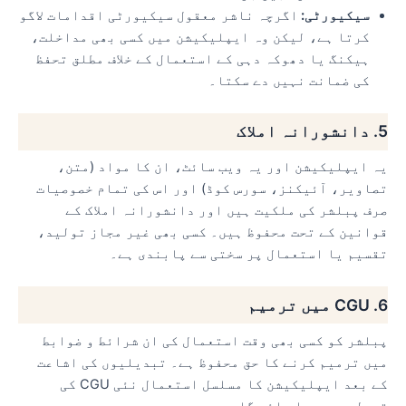
سیکیورٹی:
اگرچہ ناشر معقول سیکیورٹی اقدامات لاگو
کرتا ہے، لیکن وہ ایپلیکیشن میں کسی بھی مداخلت،
ہیکنگ یا دھوکہ دہی کے استعمال کے خلاف مطلق تحفظ
کی ضمانت نہیں دے سکتا۔
5. دانشورانہ املاک
یہ ایپلیکیشن اور یہ ویب سائٹ، ان کا مواد (متن،
تصاویر، آئیکنز، سورس کوڈ) اور اس کی تمام خصوصیات
صرف پبلشر کی ملکیت ہیں اور دانشورانہ املاک کے
قوانین کے تحت محفوظ ہیں۔ کسی بھی غیر مجاز تولید،
تقسیم یا استعمال پر سختی سے پابندی ہے۔
6. CGU میں ترمیم
پبلشر کو کسی بھی وقت استعمال کی ان شرائط و ضوابط
میں ترمیم کرنے کا حق محفوظ ہے۔ تبدیلیوں کی اشاعت
کے بعد ایپلیکیشن کا مسلسل استعمال نئی CGU کی
قبولیت سمجھا جائے گا۔