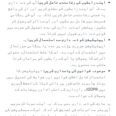
اپنے رابطوں کی رضامندی حاصل کریں:
آپ کی ذمہ داری
ہے کہ آپ اپنے رابطوں کو مطلع کریں اور ان کی واضح
یا ضمنی رضامندی حاصل کریں تاکہ وہ آپ کی ہنگامی
فہرست میں شامل ہو سکیں اور آپ سے الرٹس وصول کر
سکیں۔ پبلشر اس ذمہ داری کی عدم تعمیل کی صورت میں
کوئی ذمہ داری قبول نہیں کرتا ہے۔
ایپلیکیشن کو ذمہ داری سے استعمال کریں:
یہ
ایپلیکیشن ضرورت پڑنے پر مدد یا ہنگامی صورتحال
میں استعمال کے لیے ہے۔ اس کا غلط استعمال، جھوٹی
الرٹس کا پھیلاؤ یا آپ کے رابطوں کو ہراساں کرنا
سختی سے ممنوع ہے۔
موجودہ قوانین کی پاسداری کریں:
ایپلیکیشن کا
استعمال قابل اطلاق قوانین اور ضوابط کی تعمیل میں
ہونا چاہیے، خاص طور پر ذاتی ڈیٹا کے تحفظ (یورپ
میں GDPR)، رازداری کے احترام اور پیغامات کے
پھیلاؤ کے حوالے سے۔
یہ صارف کی ذمہ داری بھی ہے کہ وہ اپنے موبائل سروس
آپریٹر سے اس بات کی تصدیق کر لے کہ اس کے سبسکرپشن کی
شرائط اسے اپنی منتخب کردہ فریکوئنسی کے مطابق فون