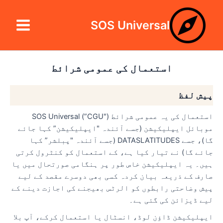
واد
Main
ر
SOS Universal
Menu
ائیں۔
استعمال کی عمومی شرائط
پیش لفظ
استعمال کی یہ عمومی شرائط ("CGU”) SOS Universal
موبائل ایپلیکیشن (جسے آئندہ "ایپلیکیشن” کہا جائے
گا)، جسے DATASLATITUDES (جسے آئندہ "پبلشر” کہا
جائے گا) نے تیار کیا ہے، کے استعمال کو کنٹرول کرتی
ہیں۔ یہ ایپلیکیشن خاص طور پر ہنگامی صورتحال میں یا
صارف کے ذریعہ بیان کردہ کسی بھی دوسرے مقصد کے لیے
پیش وضاحتی رابطوں کو الرٹس بھیجنے کی اجازت دینے کے
لیے ڈیزائن کی گئی ہے۔
ایپلیکیشن ڈاؤن لوڈ، انسٹال یا استعمال کرکے، آپ بلا