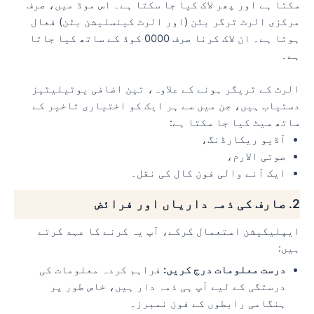
سکتا ہے اور پھر لاک کیا جا سکتا ہے۔ اس موڈ میں، صرف
مرکزی الرٹ ٹرگر بٹن (اور الرٹ کینسلیشن بٹن) فعال
ہوتا ہے۔ ان لاک کرنا صرف 0000 کوڈ کے ساتھ کیا جاتا
ہے۔
الرٹ کے ٹریگر ہونے کے علاوہ، تین اضافی یوٹیلیٹیز
دستیاب ہیں، جن میں سے ہر ایک کو اختیاری تاخیر کے
ساتھ سیٹ کیا جا سکتا ہے:
آڈیو ریکارڈنگ،
صوتی الارم،
ایک آنے والی فون کال کی نقل۔
2. صارف کی ذمہ داریاں اور فرائض
ایپلیکیشن استعمال کرکے، آپ یہ کرنے کا عہد کرتے
ہیں:
درست معلومات درج کریں:
فراہم کردہ معلومات کی
درستگی کے لیے آپ ہی ذمہ دار ہیں، خاص طور پر
ہنگامی رابطوں کے فون نمبرز۔