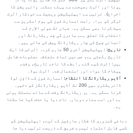
ہونا اور الرٹ بھیجنے سے پہلے ممکنہ وائبریشن کا
اخراج)۔ ترتیب سے ایپلیکیشن ویجیٹ سے خودکار الرٹ
ٹرگر کو براہ راست اسمارٹ فون کی ہوم اسکرین سے
سیٹ کرنا بھی ممکن ہے۔ جہاں تک صوتی الارم کے
انتخاب کا تعلق ہے، سائرن کی چھ ریکارڈنگ اور
انسانی چیخ کی چار ریکارڈنگ پیش کی جاتی ہیں۔
تاریخ:
ایپلیکیشن آخری 50 جاری کردہ الرٹس کا ایک
تاریخ رکھتی ہے، جس میں تمام متعلقہ معلومات شامل
ہیں: الرٹ کیے گئے رابطے کا نام، تاریخ، وقت،
پیغام کا مواد اور استعمال شدہ الرٹ موڈ۔
آڈیو ریکارڈنگ کا انتظام:
اسمارٹ فون کے ڈاؤن لوڈ
ڈائریکٹری میں 200 تک آڈیو ریکارڈنگز کو ذخیرہ
کرنا ممکن ہے۔ ہر ریکارڈنگ وقت کے ساتھ منسلک ہوتی
ہے اور اسے سنا، دوبارہ نام دیا یا حذف کیا جا سکتا
ہے۔
دماغی کمزوری کا شکار صارفین کے لیے، ایپلیکیشن کو
کسی قابل اعتماد تیسرے فریق کے ذریعے ترتیب دیا جا