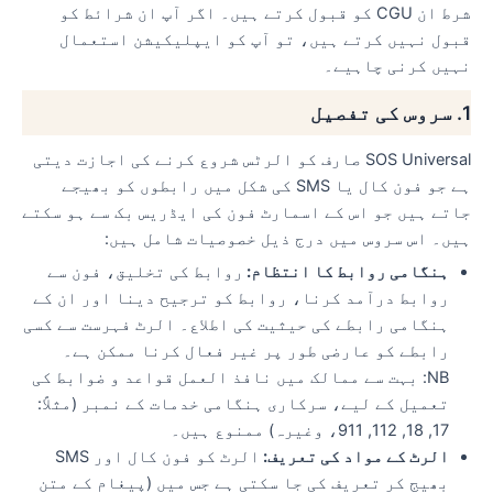
شرط ان CGU کو قبول کرتے ہیں۔ اگر آپ ان شرائط کو
قبول نہیں کرتے ہیں، تو آپ کو ایپلیکیشن استعمال
نہیں کرنی چاہیے۔
1. سروس کی تفصیل
SOS Universal صارف کو الرٹس شروع کرنے کی اجازت دیتی
ہے جو فون کال یا SMS کی شکل میں رابطوں کو بھیجے
جاتے ہیں جو اس کے اسمارٹ فون کی ایڈریس بک سے ہو سکتے
ہیں۔ اس سروس میں درج ذیل خصوصیات شامل ہیں:
ہنگامی روابط کا انتظام:
روابط کی تخلیق، فون سے
روابط درآمد کرنا، روابط کو ترجیح دینا اور ان کے
ہنگامی رابطے کی حیثیت کی اطلاع۔ الرٹ فہرست سے کسی
رابطے کو عارضی طور پر غیر فعال کرنا ممکن ہے۔
NB: بہت سے ممالک میں نافذ العمل قواعد و ضوابط کی
تعمیل کے لیے، سرکاری ہنگامی خدمات کے نمبر (مثلاً:
17, 18, 112, 911، وغیرہ) ممنوع ہیں۔
الرٹ کے مواد کی تعریف:
الرٹ کو فون کال اور SMS
بھیج کر تعریف کی جا سکتی ہے جس میں (پیغام کے متن