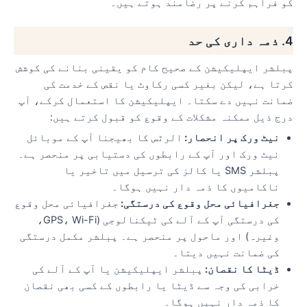
کو فراہم کرنے پر رضامند ہوتے ہیں۔
4. ذمہ داری کی حد
پبلشر ایپلیکیشن کے صحیح کام کو یقینی بنانے کی کوشش
کرتا ہے، لیکن بغیر کسی رکاوٹ یا نقص کے خدمت کی
ضمانت نہیں دے سکتا۔ ایپلیکیشن کا استعمال کرکے، آپ
درج ذیل ممکنہ مشکلات کے وقوع کو قبول کرتے ہیں:
نیٹ ورک پر انحصار:
الرٹس کا بھیجنا آپ کے موبائل
نیٹ ورک اور آپ کے رابطوں کی دستیابی پر منحصر ہے۔
پبلشر SMS یا کالز کی ترسیل میں تاخیر یا
ناکامیوں کا ذمہ دار نہیں ہوگا۔
جغرافیائی محل وقوع کی درستگی:
جغرافیائی محل وقوع
کی درستگی آپ کے آلے کی ٹیکنالوجی (GPS، Wi-Fi،
وغیرہ) اور ماحول پر منحصر ہے۔ پبلشر مکمل درستگی
کی ضمانت نہیں دیتا۔
ڈیٹا کا نقصان:
پبلشر ایپلیکیشن یا آپ کے آلے کی
خرابی کی وجہ سے ڈیٹا یا رابطوں کے کسی بھی نقصان
کا ذمہ دار نہیں ہوگا۔