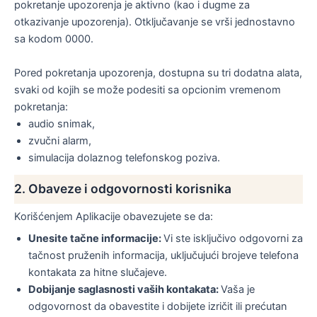
pokretanje upozorenja je aktivno (kao i dugme za
otkazivanje upozorenja). Otključavanje se vrši jednostavno
sa kodom 0000.
Pored pokretanja upozorenja, dostupna su tri dodatna alata,
svaki od kojih se može podesiti sa opcionim vremenom
pokretanja:
audio snimak,
zvučni alarm,
simulacija dolaznog telefonskog poziva.
2. Obaveze i odgovornosti korisnika
Korišćenjem Aplikacije obavezujete se da:
Unesite tačne informacije:
Vi ste isključivo odgovorni za
tačnost pruženih informacija, uključujući brojeve telefona
kontakata za hitne slučajeve.
Dobijanje saglasnosti vaših kontakata:
Vaša je
odgovornost da obavestite i dobijete izričit ili prećutan