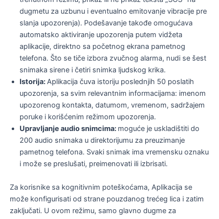
dugmetu za uzbunu i eventualno emitovanje vibracije pre
slanja upozorenja). Podešavanje takođe omogućava
automatsko aktiviranje upozorenja putem vidžeta
aplikacije, direktno sa početnog ekrana pametnog
telefona. Što se tiče izbora zvučnog alarma, nudi se šest
snimaka sirene i četiri snimka ljudskog krika.
Istorija:
Aplikacija čuva istoriju poslednjih 50 poslatih
upozorenja, sa svim relevantnim informacijama: imenom
upozorenog kontakta, datumom, vremenom, sadržajem
poruke i korišćenim režimom upozorenja.
Upravljanje audio snimcima:
moguće je uskladištiti do
200 audio snimaka u direktorijumu za preuzimanje
pametnog telefona. Svaki snimak ima vremensku oznaku
i može se preslušati, preimenovati ili izbrisati.
Za korisnike sa kognitivnim poteškoćama, Aplikacija se
može konfigurisati od strane pouzdanog trećeg lica i zatim
zaključati. U ovom režimu, samo glavno dugme za