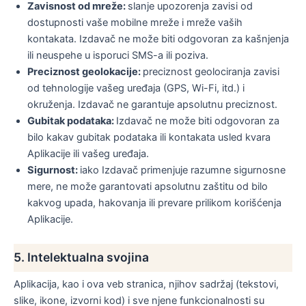
Zavisnost od mreže:
slanje upozorenja zavisi od
dostupnosti vaše mobilne mreže i mreže vaših
kontakata. Izdavač ne može biti odgovoran za kašnjenja
ili neuspehe u isporuci SMS-a ili poziva.
Preciznost geolokacije:
preciznost geolociranja zavisi
od tehnologije vašeg uređaja (GPS, Wi-Fi, itd.) i
okruženja. Izdavač ne garantuje apsolutnu preciznost.
Gubitak podataka:
Izdavač ne može biti odgovoran za
bilo kakav gubitak podataka ili kontakata usled kvara
Aplikacije ili vašeg uređaja.
Sigurnost:
iako Izdavač primenjuje razumne sigurnosne
mere, ne može garantovati apsolutnu zaštitu od bilo
kakvog upada, hakovanja ili prevare prilikom korišćenja
Aplikacije.
5. Intelektualna svojina
Aplikacija, kao i ova veb stranica, njihov sadržaj (tekstovi,
slike, ikone, izvorni kod) i sve njene funkcionalnosti su