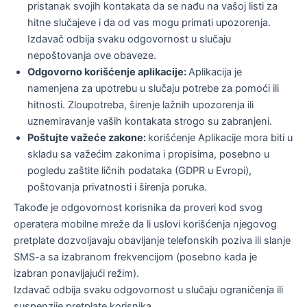
pristanak svojih kontakata da se nađu na vašoj listi za
hitne slučajeve i da od vas mogu primati upozorenja.
Izdavač odbija svaku odgovornost u slučaju
nepoštovanja ove obaveze.
Odgovorno korišćenje aplikacije:
Aplikacija je
namenjena za upotrebu u slučaju potrebe za pomoći ili
hitnosti. Zloupotreba, širenje lažnih upozorenja ili
uznemiravanje vaših kontakata strogo su zabranjeni.
Poštujte važeće zakone:
korišćenje Aplikacije mora biti u
skladu sa važećim zakonima i propisima, posebno u
pogledu zaštite ličnih podataka (GDPR u Evropi),
poštovanja privatnosti i širenja poruka.
Takođe je odgovornost korisnika da proveri kod svog
operatera mobilne mreže da li uslovi korišćenja njegovog
pretplate dozvoljavaju obavljanje telefonskih poziva ili slanje
SMS-a sa izabranom frekvencijom (posebno kada je
izabran ponavljajući režim).
Izdavač odbija svaku odgovornost u slučaju ograničenja ili
suspenzije pretplate korisnika.