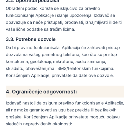
3.2. Upotreba podataka
Obrađeni podaci koriste se isključivo za pravilno
funkcionisanje Aplikacije i slanje upozorenja. Izdavač se
obavezuje da neće pristupati, prodavati, iznajmljivati ili deliti
vaše lične podatke sa trećim licima.
3.3. Potrebne dozvole
Da bi pravilno funkcionisala, Aplikacija će zahtevati pristup
dozvolama vašeg pametnog telefona, kao što su pristup
kontaktima, geolokaciji, mikrofonu, audio snimanju,
skladištu, obaveštenjima i SMS/telefonskim funkcijama.
Korišćenjem Aplikacije, prihvatate da date ove dozvole.
4. Ograničenje odgovornosti
Izdavač nastoji da osigura pravilno funkcionisanje Aplikacije,
ali ne može garantovati uslugu bez prekida ili bez ikakvih
grešaka. Korišćenjem Aplikacije prihvatate moguću pojavu
sledećih nepredviđenih okolnosti: