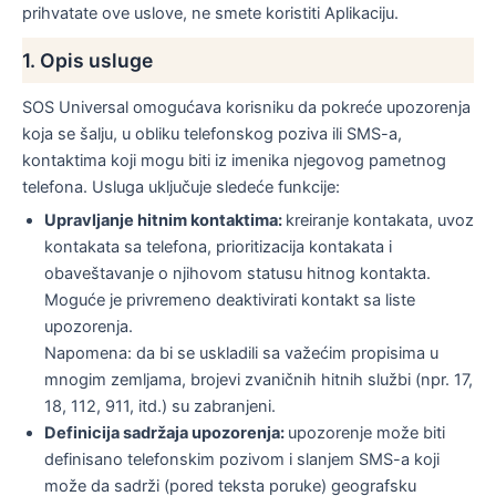
prihvatate ove uslove, ne smete koristiti Aplikaciju.
1. Opis usluge
SOS Universal omogućava korisniku da pokreće upozorenja
koja se šalju, u obliku telefonskog poziva ili SMS-a,
kontaktima koji mogu biti iz imenika njegovog pametnog
telefona. Usluga uključuje sledeće funkcije:
Upravljanje hitnim kontaktima:
kreiranje kontakata, uvoz
kontakata sa telefona, prioritizacija kontakata i
obaveštavanje o njihovom statusu hitnog kontakta.
Moguće je privremeno deaktivirati kontakt sa liste
upozorenja.
Napomena: da bi se uskladili sa važećim propisima u
mnogim zemljama, brojevi zvaničnih hitnih službi (npr. 17,
18, 112, 911, itd.) su zabranjeni.
Definicija sadržaja upozorenja:
upozorenje može biti
definisano telefonskim pozivom i slanjem SMS-a koji
može da sadrži (pored teksta poruke) geografsku