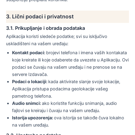
3. Lični podaci i privatnost
3.1. Prikupljanje i obrada podataka
Aplikacija koristi sledeće podatke; svi su isključivo
uskladišteni na vašem uređaju:
Kontakt podaci:
brojevi telefona i imena vaših kontakata
koje kreirate ili koje odaberete da uvezete u Aplikaciju. Ovi
podaci se čuvaju na vašem uređaju i ne prenose se na
servere Izdavača.
Podaci o lokaciji:
kada aktivirate slanje svoje lokacije,
Aplikacija pristupa podacima geolokacije vašeg
pametnog telefona.
Audio snimci:
ako koristite funkciju snimanja, audio
fajlovi se kreiraju i čuvaju na vašem uređaju.
Istorija upozorenja:
ova istorija se takođe čuva lokalno
na vašem uređaju.