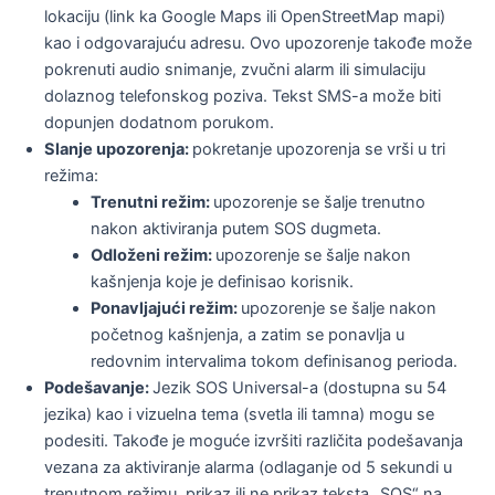
lokaciju (link ka Google Maps ili OpenStreetMap mapi)
kao i odgovarajuću adresu. Ovo upozorenje takođe može
pokrenuti audio snimanje, zvučni alarm ili simulaciju
dolaznog telefonskog poziva. Tekst SMS-a može biti
dopunjen dodatnom porukom.
Slanje upozorenja:
pokretanje upozorenja se vrši u tri
režima:
Trenutni režim:
upozorenje se šalje trenutno
nakon aktiviranja putem SOS dugmeta.
Odloženi režim:
upozorenje se šalje nakon
kašnjenja koje je definisao korisnik.
Ponavljajući režim:
upozorenje se šalje nakon
početnog kašnjenja, a zatim se ponavlja u
redovnim intervalima tokom definisanog perioda.
Podešavanje:
Jezik SOS Universal-a (dostupna su 54
jezika) kao i vizuelna tema (svetla ili tamna) mogu se
podesiti. Takođe je moguće izvršiti različita podešavanja
vezana za aktiviranje alarma (odlaganje od 5 sekundi u
trenutnom režimu, prikaz ili ne prikaz teksta „SOS“ na