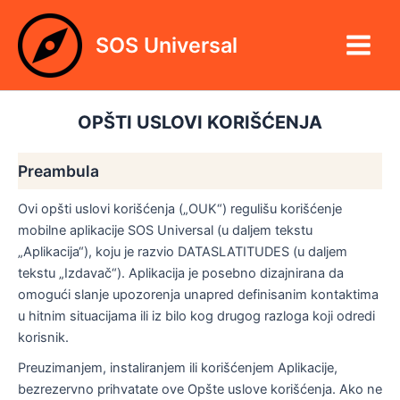
Пређи
Main
на
SOS Universal
Menu
садржај
OPŠTI USLOVI KORIŠĆENJA
Preambula
Ovi opšti uslovi korišćenja („OUK“) regulišu korišćenje
mobilne aplikacije SOS Universal (u daljem tekstu
„Aplikacija“), koju je razvio DATASLATITUDES (u daljem
tekstu „Izdavač“). Aplikacija je posebno dizajnirana da
omogući slanje upozorenja unapred definisanim kontaktima
u hitnim situacijama ili iz bilo kog drugog razloga koji odredi
korisnik.
Preuzimanjem, instaliranjem ili korišćenjem Aplikacije,
bezrezervno prihvatate ove Opšte uslove korišćenja. Ako ne