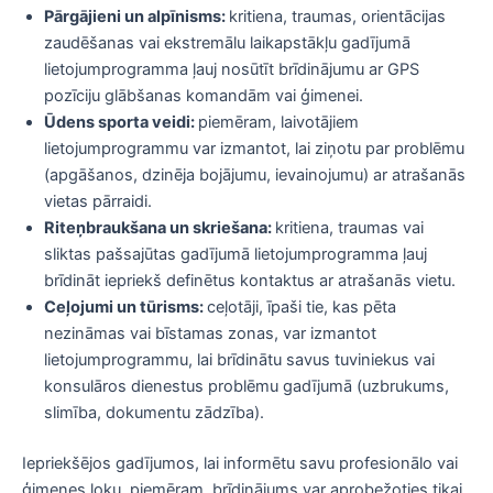
Pārgājieni un alpīnisms:
kritiena, traumas, orientācijas
zaudēšanas vai ekstremālu laikapstākļu gadījumā
lietojumprogramma ļauj nosūtīt brīdinājumu ar GPS
pozīciju glābšanas komandām vai ģimenei.
Ūdens sporta veidi:
piemēram, laivotājiem
lietojumprogrammu var izmantot, lai ziņotu par problēmu
(apgāšanos, dzinēja bojājumu, ievainojumu) ar atrašanās
vietas pārraidi.
Riteņbraukšana un skriešana:
kritiena, traumas vai
sliktas pašsajūtas gadījumā lietojumprogramma ļauj
brīdināt iepriekš definētus kontaktus ar atrašanās vietu.
Ceļojumi un tūrisms:
ceļotāji, īpaši tie, kas pēta
nezināmas vai bīstamas zonas, var izmantot
lietojumprogrammu, lai brīdinātu savus tuviniekus vai
konsulāros dienestus problēmu gadījumā (uzbrukums,
slimība, dokumentu zādzība).
Iepriekšējos gadījumos, lai informētu savu profesionālo vai
ģimenes loku, piemēram, brīdinājums var aprobežoties tikai