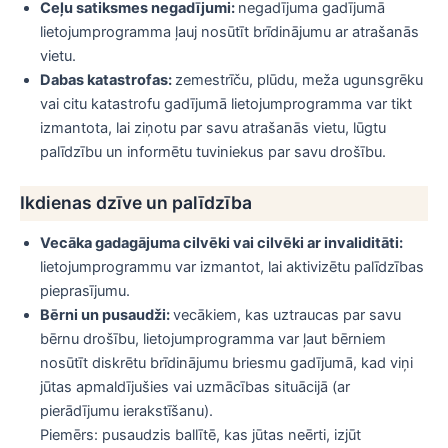
Ceļu satiksmes negadījumi:
negadījuma gadījumā
lietojumprogramma ļauj nosūtīt brīdinājumu ar atrašanās
vietu.
Dabas katastrofas:
zemestrīču, plūdu, meža ugunsgrēku
vai citu katastrofu gadījumā lietojumprogramma var tikt
izmantota, lai ziņotu par savu atrašanās vietu, lūgtu
palīdzību un informētu tuviniekus par savu drošību.
Ikdienas dzīve un palīdzība
Vecāka gadagājuma cilvēki vai cilvēki ar invaliditāti:
lietojumprogrammu var izmantot, lai aktivizētu palīdzības
pieprasījumu.
Bērni un pusaudži:
vecākiem, kas uztraucas par savu
bērnu drošību, lietojumprogramma var ļaut bērniem
nosūtīt diskrētu brīdinājumu briesmu gadījumā, kad viņi
jūtas apmaldījušies vai uzmācības situācijā (ar
pierādījumu ierakstīšanu).
Piemērs: pusaudzis ballītē, kas jūtas neērti, izjūt