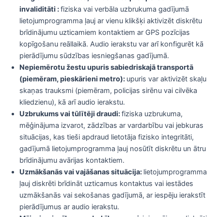
invaliditāti :
fiziska vai verbāla uzbrukuma gadījumā
lietojumprogramma ļauj ar vienu klikšķi aktivizēt diskrētu
brīdinājumu uzticamiem kontaktiem ar GPS pozīcijas
kopīgošanu reāllaikā. Audio ierakstu var arī konfigurēt kā
pierādījumu sūdzības iesniegšanas gadījumā.
Nepiemērotu žestu upuris sabiedriskajā transportā
(piemēram, pieskārieni metro):
upuris var aktivizēt skaļu
skaņas trauksmi (piemēram, policijas sirēnu vai cilvēka
kliedzienu), kā arī audio ierakstu.
Uzbrukums vai tūlītēji draudi:
fiziska uzbrukuma,
mēģinājuma izvarot, zādzības ar vardarbību vai jebkuras
situācijas, kas tieši apdraud lietotāja fizisko integritāti,
gadījumā lietojumprogramma ļauj nosūtīt diskrētu un ātru
brīdinājumu avārijas kontaktiem.
Uzmākšanās vai vajāšanas situācija:
lietojumprogramma
ļauj diskrēti brīdināt uzticamus kontaktus vai iestādes
uzmākšanās vai sekošanas gadījumā, ar iespēju ierakstīt
pierādījumus ar audio ierakstu.