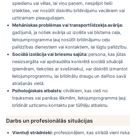
spiedienu vai vēlas, lai viņu paņem, nespējot tieši
izteikties, var nosūtīt diskrētu brīdinājumu vecākiem vai
uzticamam pieaugušajam.
Mehāniskas problēmas vai transportlīdzekļa avārija:
gadījumā, ja notiek avārija uz izolēta vai bīstama ceļa,
lietojumprogramma ļauj nosūtīt brīdinājumu ceļu
palīdzības dienestiem vai kontaktiem, lai lūgtu palīdzību.
Sociālā izolācija vai briesmu sajūta:
persona, kas jūtas
neaizsargāta vai apdraudēta konkrētā sociālā situācijā
(piemēram, tiekoties ar svešinieku), var diskrēti izmantot
lietojumprogrammu, lai brīdinātu draugu un dalītos savā
atrašanās vietā.
Psiholoģiskais atbalsts:
cilvēkiem, kas cieš no
trauksmes vai panikas lēkmēm, lietojumprogramma ļauj
brīdināt uzticamu kontaktu par tūlītēju atbalstu.
Darbs un profesionālās situācijas
Vientuļi strādnieki:
profesionāļiem, kas strādā vieni riska