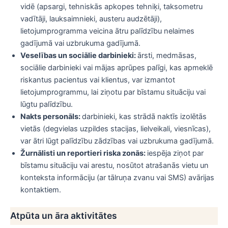
vidē (apsargi, tehniskās apkopes tehniķi, taksometru
vadītāji, lauksaimnieki, austeru audzētāji),
lietojumprogramma veicina ātru palīdzību nelaimes
gadījumā vai uzbrukuma gadījumā.
Veselības un sociālie darbinieki:
ārsti, medmāsas,
sociālie darbinieki vai mājas aprūpes palīgi, kas apmeklē
riskantus pacientus vai klientus, var izmantot
lietojumprogrammu, lai ziņotu par bīstamu situāciju vai
lūgtu palīdzību.
Nakts personāls:
darbinieki, kas strādā naktīs izolētās
vietās (degvielas uzpildes stacijas, lielveikali, viesnīcas),
var ātri lūgt palīdzību zādzības vai uzbrukuma gadījumā.
Žurnālisti un reportieri riska zonās:
iespēja ziņot par
bīstamu situāciju vai arestu, nosūtot atrašanās vietu un
konteksta informāciju (ar tālruņa zvanu vai SMS) avārijas
kontaktiem.
Atpūta un āra aktivitātes