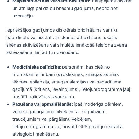
Mājsaimniecības vardarbības upuri:
ir iespējams diskrēti
un ātri lūgt palīdzību briesmu gadījumā, nebrīdinot
uzbrucēju.
Iepriekšējos gadījumos diskrētais brīdinājums var tikt
papildināts vai aizstāts ar skaņas atbaidīšanu: skaļas
sirēnas aktivizēšana vai simulēta ienākošā telefona zvana
aktivizēšana, lai radītu novirzīšanu.
Medicīniska palīdzība:
personām, kas cieš no
hroniskām slimībām (sirdslēkmes, smagas astmas
lēkmes, epilepsija, smagas alerģijas) vai negadījuma
gadījumā (kritiens, ievainojums), lietojumprogramma ļauj
nosūtīt palīdzības izsaukumu.
Pazušana vai apmaldīšanās:
īpaši noderīga bērniem,
vecāka gadagājuma cilvēkiem ar kognitīviem
traucējumiem vai pārgājienu veicējiem,
lietojumprogramma ļauj nosūtīt GPS pozīciju reāllaikā,
atvieglojot meklēšanu.