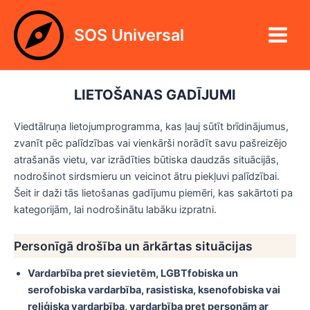
Skip
Main
to
SOS Universal
Menu
content
LIETOŠANAS GADĪJUMI
Viedtālruņa lietojumprogramma, kas ļauj sūtīt brīdinājumus,
zvanīt pēc palīdzības vai vienkārši norādīt savu pašreizējo
atrašanās vietu, var izrādīties būtiska daudzās situācijās,
nodrošinot sirdsmieru un veicinot ātru piekļuvi palīdzībai.
Šeit ir daži tās lietošanas gadījumu piemēri, kas sakārtoti pa
kategorijām, lai nodrošinātu labāku izpratni.
Personīgā drošība un ārkārtas situācijas
Vardarbība pret sievietēm, LGBTfobiska un
serofobiska vardarbība, rasistiska, ksenofobiska vai
reliģiska vardarbība, vardarbība pret personām ar