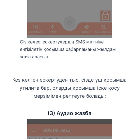
Сіз келесі ескертулердің SMS мәтініне
енгізілетін қосымша хабарламаны жылдам
жаза аласыз.
Кез келген ескертуден тыс, сізде үш қосымша
утилита бар, оларды қосымша іске қосу
мерзімімен реттеуге болады:
(3) Аудио жазба