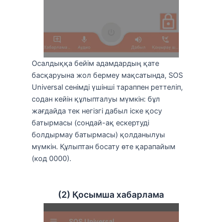
Осалдыққа бейім адамдардың қате
басқаруына жол бермеу мақсатында, SOS
Universal сенімді үшінші тараппен реттеліп,
содан кейін құлыпталуы мүмкін: бұл
жағдайда тек негізгі дабыл іске қосу
батырмасы (сондай-ақ ескертуді
болдырмау батырмасы) қолданылуы
мүмкін. Құлыптан босату өте қарапайым
(код 0000).
(2) Қосымша хабарлама