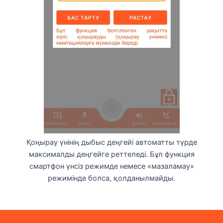
Қоңырау үнінің дыбыс деңгейі автоматты түрде
максималды деңгейге реттеледі. Бұл функция
смартфон үнсіз режимде немесе «мазаламау»
режимінде болса, қолданылмайды.