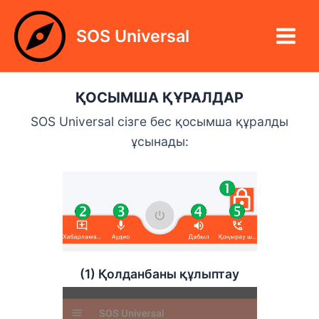
Skip
Main
to
SOS Universal
Menu
content
ҚОСЫМША ҚҰРАЛДАР
SOS Universal сізге бес қосымша құралды
ұсынады:
(1) Қолданбаны құлыптау