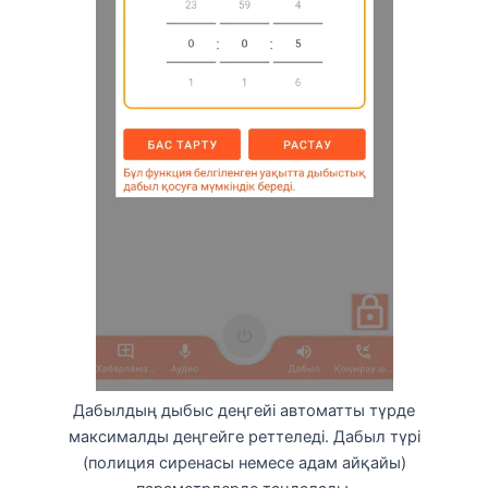
Дабылдың дыбыс деңгейі автоматты түрде
максималды деңгейге реттеледі. Дабыл түрі
(полиция сиренасы немесе адам айқайы)