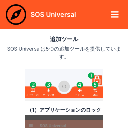
内
Main
容
SOS Universal
Menu
を
ス
キ
ッ
追加ツール
プ
SOS Universalは5つの追加ツールを提供していま
す。
（1）アプリケーションのロック